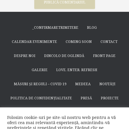
_CONFIRMARETRIMITERE
BLOG
CALENDAR EVENIMENTE
COMING SOON
CONTACT
DESPRE NOI
DINCOLO DE OGLINDĂ
FRONT PAGE
GALERIE
LOVE. ENTER. REFRESH
MĂSURI ȘI REGULI – COVID 19
MEDEEA
NOUTĂȚI
POLITICA DE CONFIDENȚIALITATE
PRESĂ
PROIECTE
SEARCH
SFÂNTUL NICODIM DE LA HUȘI
SPECTACOLE
Folosim cookie-uri pe site-ul nostru web pentru a vă
oferi cea mai relevantă experiență, amintindu-vă
SUSȚINE
TEATRULAPROPO.RO
preferințele și repetând vizitele. Făcând clic pe