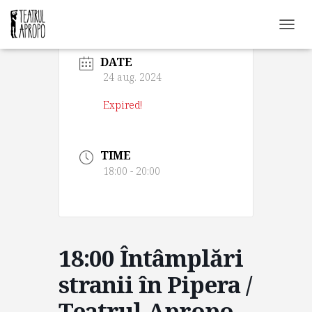
C
O
DATE
M
U
24 aug. 2024
T
Ă
Expired!
N
A
V
TIME
I
G
18:00 - 20:00
A
R
E
A
18:00 Întâmplări
stranii în Pipera /
Teatrul Apropo