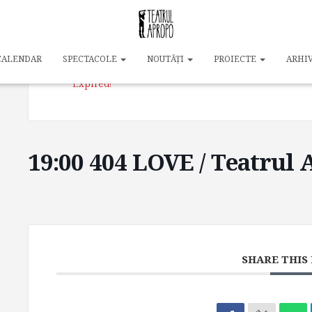
DATE
24 aug. 2025
CALENDAR
SPECTACOLE
NOUTĂȚI
PROIECTE
ARHI
Expired!
19:00 404 LOVE / Teatrul
SHARE THIS