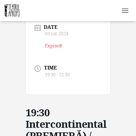
C
O
DATE
M
U
03 iul. 2024
T
Ă
Expired!
N
A
V
TIME
I
G
19:30 - 21:30
A
R
E
A
19:30
Intercontinental
(PREMIERĂ) /