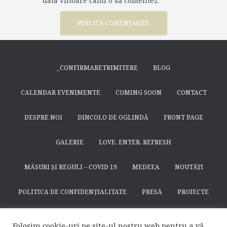
data viitoare când o să comentez.
_CONFIRMARETRIMITERE
BLOG
CALENDAR EVENIMENTE
COMING SOON
CONTACT
DESPRE NOI
DINCOLO DE OGLINDĂ
FRONT PAGE
GALERIE
LOVE. ENTER. REFRESH
MĂSURI ȘI REGULI – COVID 19
MEDEEA
NOUTĂȚI
POLITICA DE CONFIDENȚIALITATE
PRESĂ
PROIECTE
SEARCH
SFÂNTUL NICODIM DE LA HUȘI
SPECTACOLE
Folosim cookie-uri pe site-ul nostru web pentru a vă