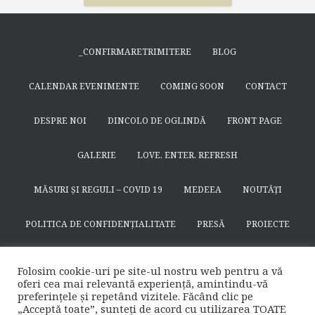
_CONFIRMARETRIMITERE
BLOG
CALENDAR EVENIMENTE
COMING SOON
CONTACT
DESPRE NOI
DINCOLO DE OGLINDĂ
FRONT PAGE
GALERIE
LOVE. ENTER. REFRESH
MĂSURI ȘI REGULI – COVID 19
MEDEEA
NOUTĂȚI
POLITICA DE CONFIDENȚIALITATE
PRESĂ
PROIECTE
SEARCH
SFÂNTUL NICODIM DE LA HUȘI
SPECTACOLE
Folosim cookie-uri pe site-ul nostru web pentru a vă
oferi cea mai relevantă experiență, amintindu-vă
SUSȚINE
TEATRULAPROPO.RO
preferințele și repetând vizitele. Făcând clic pe
„Acceptă toate”, sunteți de acord cu utilizarea TOATE