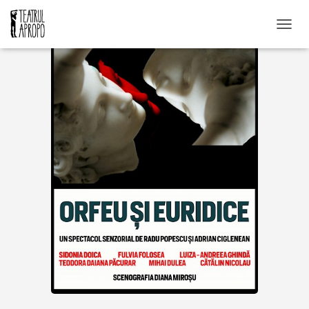
C
O
M
U
T
Ă
N
A
V
I
G
A
R
E
A