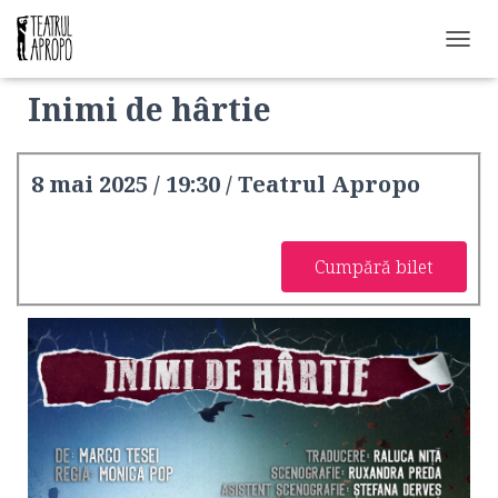
C
O
Inimi de hârtie
M
U
T
Ă
8 mai 2025 / 19:30 / Teatrul Apropo
N
A
V
I
Cumpără bilet
G
A
R
E
A