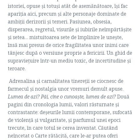
istoriei, opuse și totuși atât de asemănătoare, își fac
apariția aici, precum și alte personaje dominate de
ambiții derizorii și temeri. Pasiunea, obsesia,
disperarea, regretul, visurile și iubirile neîmpărtășite
și setea… mistuitoarea sete de împlinire le unește,
însă mai presus de orice fragilitatea unor inimi care
tânjesc după o versiune proprie a fericirii. Un ghid de
supraviețuire într-un mediu toxic, de incertitudine și
teroare.
Adrenalina și carnalitatea tinereții se ciocnesc de
farmecul și nostalgia unor vremuri demult apuse.
Lumea de azi? Păi, cine o cunoaşte, lumea de azi?
Două
pagini din cronologia lumii, valori răsturnate și
contrastante
:
deșeurile lumii contemporane, sufocată
de violență și vulgaritate, și parfumul unei epoci
trecute, în care totul se cerea inventat. Căutând
neîncetat o Carte rătăcită, care le-ar putea oferi