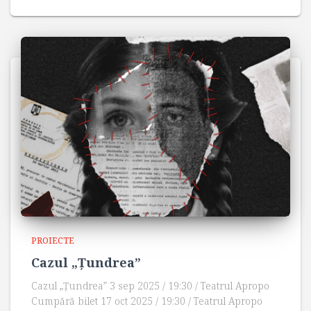
PROIECTE
Cazul „Țundrea”
Cazul „Țundrea” 3 sep 2025 / 19:30 / Teatrul Apropo
Cumpără bilet 17 oct 2025 / 19:30 / Teatrul Apropo