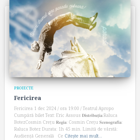
PROIECTE
Fericirea
Fericirea 1 dec 2024 / ora 19:00 / Teatrul Apropo
Cumpără bilet Text: Eric Assous 𝐃𝐢𝐬𝐭𝐫𝐢𝐛𝐮𝐭̦𝐢𝐚:Raluca
BotezCosmin Crețu 𝐑𝐞𝐠𝐢𝐚: Cosmin Crețu 𝐒𝐜𝐞𝐧𝐨𝐠𝐫𝐚𝐟𝐢𝐚:
Raluca Botez Durata: 1h 45 min. Limită de vârstă:
Audiență Generală Ce
Citește mai mult…