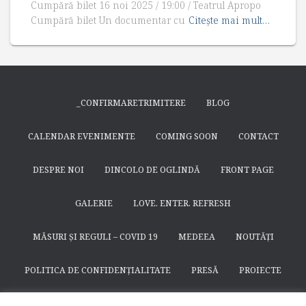
Cumpără bilet 16 noi 2025 / 19:00 / Teatrul Apropo
Cumpără bilet Un documentar cu
Citește mai mult…
_CONFIRMARETRIMITERE
BLOG
CALENDAR EVENIMENTE
COMING SOON
CONTACT
DESPRE NOI
DINCOLO DE OGLINDĂ
FRONT PAGE
GALERIE
LOVE. ENTER. REFRESH
MĂSURI ȘI REGULI – COVID 19
MEDEEA
NOUTĂȚI
POLITICA DE CONFIDENȚIALITATE
PRESĂ
PROIECTE
SEARCH
SFÂNTUL NICODIM DE LA HUȘI
SPECTACOLE