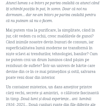
Atunci lumea s-a întors pe partea cealaltă ca atunci când
îţi schimbi poziţia în pat, în somn. Doar că noi nu
dormeam… dar ne-am întors pe partea cealaltă pentru
că nu puteam să nu o facem.
Mai putem visa la purificare, la simplitate, când în
jur, cât vedem cu ochii, cresc maldărele de gunoi?
Când inimile noastre devin bunuri de consum, iar
superficialitatea lumii moderne ne transformă în
niște sclavi ai trendurilor, tehnologiei, banilor? Cum
ne putem croi un drum luminos când pășim pe
reziduuri de suflete? Într-un univers de hârtie care
devine din ce în ce mai primejdios și ostil, salvarea
poate veni doar din interior.
Un container misterios, un dans amețitor printre
cărți vechi, secrete și amintiri, o călătorie fascinantă
în timp.
Două lumi şi două experienţe… ani- lumină:
1916- 2025…
Două cupluri rupte din file diferite ale