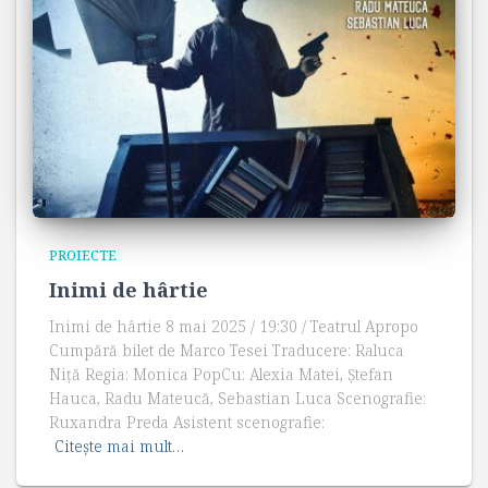
PROIECTE
Inimi de hârtie
Inimi de hârtie 8 mai 2025 / 19:30 / Teatrul Apropo
Cumpără bilet de Marco Tesei Traducere: Raluca
Niță Regia: Monica PopCu: Alexia Matei, Ștefan
Hauca, Radu Mateucă, Sebastian Luca Scenografie:
Ruxandra Preda Asistent scenografie:
Citește mai mult…