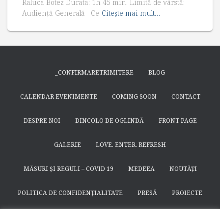
Raluca Botez Durata: 1h 45 min. Limită de vârstă:
Audiență Generală Ce
Citește mai mult…
_CONFIRMARETRIMITERE
BLOG
CALENDAR EVENIMENTE
COMING SOON
CONTACT
DESPRE NOI
DINCOLO DE OGLINDĂ
FRONT PAGE
GALERIE
LOVE. ENTER. REFRESH
MĂSURI ȘI REGULI – COVID 19
MEDEEA
NOUTĂȚI
POLITICA DE CONFIDENȚIALITATE
PRESĂ
PROIECTE
SEARCH
SFÂNTUL NICODIM DE LA HUȘI
SPECTACOLE