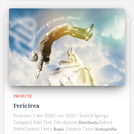
PROIECTE
Fericirea
Fericirea 1 dec 2024 / ora 19:00 / Teatrul Apropo
Cumpără bilet Text: Eric Assous 𝐃𝐢𝐬𝐭𝐫𝐢𝐛𝐮𝐭̦𝐢𝐚:Raluca
BotezCosmin Crețu 𝐑𝐞𝐠𝐢𝐚: Cosmin Crețu 𝐒𝐜𝐞𝐧𝐨𝐠𝐫𝐚𝐟𝐢𝐚: