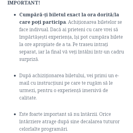
IMPORTANT!
Cumpără-ți biletul exact la ora dorită/la
care poți participa
. Achiționarea biletelor se
face indivual. Dacă ai prieteni cu care vrei să
împărtășești experiența, își pot cumpăra bilete
la ore apropiate de a ta. Pe traseu intrați
separat, iar la final vă veți întâlni într-un cadru
surpriză.
După achiziționarea biletului, vei primi un e-
mail cu instrucțiuni pe care te rugăm să le
urmezi, pentru o experiență imersivă de
calitate.
Este foarte important să nu întârzii. Orice
întârziere atrage după sine decalarea tuturor
celorlalte programări.