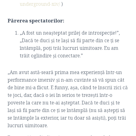
underground-xiv/
)
Părerea spectatorilor:
„A fost un neașteptat prilej de introspecție!”,
„Dacă te duci și te lași să fii parte din ce ți se
întâmplă, poți trăi lucruri uimitoare. Eu am
trăit oglindire și conectare.”
„Am avut astă-seară prima mea experiență într-un
performance imersiv și n-am cuvinte să vă spun cât
de bine mi-a făcut. E funny, așa, când te înscrii zici că
te joci, dar, dacă o iei în serios te trezești într-o
poveste la care nu te-ai așteptat. Dacă te duci și te
lași să fii parte din ce ți se întâmplă (nu să aștepți să
se întâmple la exterior, iar tu doar să asiști), poți trăi
lucruri uimitoare.