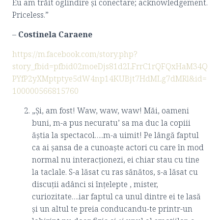
Eu am trăit oglindire și conectare; acknowledgement.
Priceless.”
–
Costinela Caraene
https://m.facebook.com/story.php?
story_fbid=pfbid02moeDjs81d2LFrrC1rQFQxHaM34Q
PYfP2yXMptptye5dW4np14KUBjt7HdMLg7dMRl&id=
100000566815760
„Și, am fost! Waw, waw, waw! Măi, oameni
buni, m-a pus necuratu’ sa ma duc la copiii
ăștia la spectacol…..m-a uimit! Pe lângă faptul
ca ai șansa de a cunoaște actori cu care în mod
normal nu interacționezi, ei chiar stau cu tine
la taclale. S-a lăsat cu ras sănătos, s-a lăsat cu
discuții adânci si înțelepte , mister,
curiozitate….iar faptul ca unul dintre ei te lasă
și un altul te preia conducandu-te printr-un