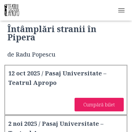
C
O
Întâmplări stranii în
M
U
Pipera
T
Ă
N
de Radu Popescu
A
V
I
G
12 oct 2025 / Pasaj Universitate –
A
Teatrul Apropo
R
E
A
Cumpără bilet
2 noi 2025 / Pasaj Universitate –