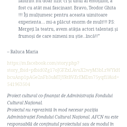
labirint nu doar fizic ci și unul al emoțiilor, a
fost cu atât mai fascinant. Bravo, Teodor Ghita
!!! Îți mulțumesc pentru aceasta uimitoare
experienta…. mi-a plăcut enorm de mult!!! P.S:
Mergeți la teatru, avem atâția actori talentați și
frumoși de care nimeni nu știe…încă!!”
– Raluca Maria
https://m.facebook.com/story.php?
story_fbid=pfbid0Zg17oJGFZxLAvuX2wyM3bLzWYkH
bcuAnp1pAGe2nFb3uMTjYRtBVZcEMDm75yqf1l&id=
541963504
Proiect cultural co-finanţat de Administraţia Fondului
Cultural Naţional.
Proiectul nu reprezintă în mod necesar poziţia
Administrației Fondului Cultural Național. AFCN nu este
responsabilă de conținutul proiectului sau de modul în