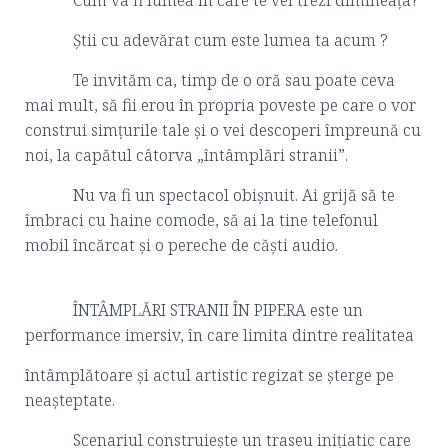
Cum va fi lumea în care te vei trezi dimineața?
Știi cu adevărat cum este lumea ta acum ?
Te invităm ca, timp de o oră sau poate ceva
mai mult, să fii erou în propria poveste pe care o vor
construi simțurile tale și o vei descoperi împreună cu
noi, la capătul câtorva „întâmplări stranii”.
Nu va fi un spectacol obișnuit. Ai grijă să te
îmbraci cu haine comode, să ai la tine telefonul
mobil încărcat și o pereche de căști audio.
ÎNTÂMPLĂRI STRANII ÎN PIPERA este un
performance imersiv, în care limita dintre realitatea
întâmplătoare și actul artistic regizat se șterge pe
neașteptate.
Scenariul construiește un traseu inițiatic care