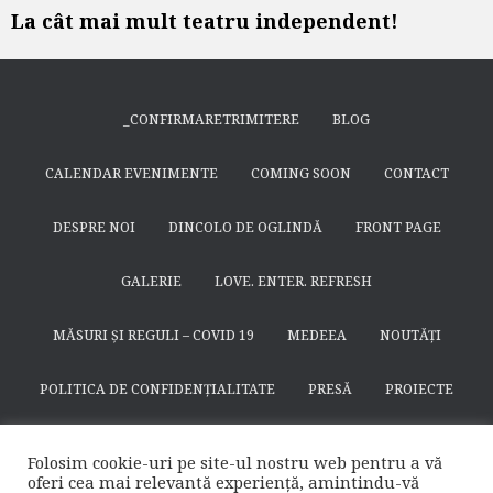
La cât mai mult teatru independent!
_CONFIRMARETRIMITERE
BLOG
CALENDAR EVENIMENTE
COMING SOON
CONTACT
DESPRE NOI
DINCOLO DE OGLINDĂ
FRONT PAGE
GALERIE
LOVE. ENTER. REFRESH
MĂSURI ȘI REGULI – COVID 19
MEDEEA
NOUTĂȚI
POLITICA DE CONFIDENȚIALITATE
PRESĂ
PROIECTE
SEARCH
SFÂNTUL NICODIM DE LA HUȘI
SPECTACOLE
Folosim cookie-uri pe site-ul nostru web pentru a vă
oferi cea mai relevantă experiență, amintindu-vă