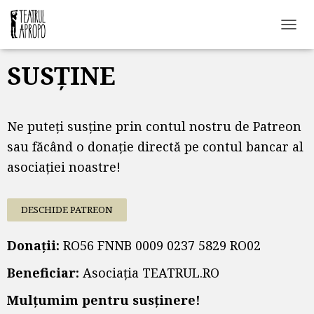
C
O
M
SUSȚINE
U
T
Ă
N
Ne puteți susține prin contul nostru de Patreon
A
V
sau făcând o donație directă pe contul bancar al
I
asociației noastre!
G
A
R
E
DESCHIDE PATREON
A
Donații:
RO56 FNNB 0009 0237 5829 RO02
Beneficiar:
Asociația TEATRUL.RO
Mulțumim pentru susținere!