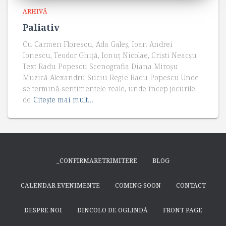
ARHIVĂ
Paliativ
Cu Carmen Florescu, Ada Galeș, Ioan Andrei
Ionescu, Teodor Ghiță, Ionuț Nicolae, Cristi Neacșu
Text Radu Popescu Scenografia Diana Miroșu
Muzică Alexandru Suciu Regie Radu Popescu Unde
se termină sentimentele reale, unde încep jocurile
de
Citește mai mult…
_CONFIRMARETRIMITERE
BLOG
CALENDAR EVENIMENTE
COMING SOON
CONTACT
DESPRE NOI
DINCOLO DE OGLINDĂ
FRONT PAGE