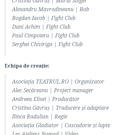
Cristina Găvruş | Marla Singer
Alexandru Mavrodineanu | Bob
Bogdan Iacob | Fight Club
Dani Achim | Fight Club
Paul Cimpoieru | Fight Club
Serghei Chiviriga | Fight Club
Echipa de creaţie:
Asociaţia TEATRUL.RO | Organizator
Alec Secăreanu | Project manager
Andreea Elisei | Producător
Cristina Găvruş | Traducere şi adaptare
Ilinca Radulian | Regie
Asociaţia Gladiator | Cascadorie şi lupte
Les Ateliers Nomad | Video