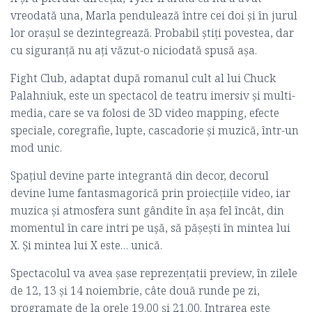
vreodată una, Marla pendulează între cei doi şi în jurul
lor oraşul se dezintegrează. Probabil ştiţi povestea, dar
cu siguranţă nu aţi văzut-o niciodată spusă aşa.
Fight Club, adaptat după romanul cult al lui Chuck
Palahniuk, este un spectacol de teatru imersiv şi multi-
media, care se va folosi de 3D video mapping, efecte
speciale, coregrafie, lupte, cascadorie şi muzică, într-un
mod unic.
Spaţiul devine parte integrantă din decor, decorul
devine lume fantasmagorică prin proiecţiile video, iar
muzica şi atmosfera sunt gândite în aşa fel încât, din
momentul în care intri pe uşă, să păşeşti în mintea lui
X. Şi mintea lui X este… unică.
Spectacolul va avea șase reprezențatii preview, în zilele
de 12, 13 și 14 noiembrie, câte două runde pe zi,
programate de la orele 19.00 și 21.00. Intrarea este