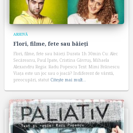
ARHIVĂ
Flori, filme, fete sau băieți
Flori, filme, fete sau băieți Durata 1h 30min Cu: Alec
Secăreanu, Paul Ipate, Cristina Găvruş, Mihaela
Alexandru Regia: Radu Popescu Text: Mimi Brănescu
Viața este un joc sau o joacă? Indiferent de vârstă,
preocupări, statut
Citește mai mult…