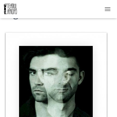
Fight Club
C
O
M
U
T
Ă
N
A
V
I
G
A
R
E
A