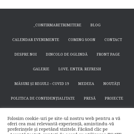
_CONFIRMARETRIMITERE
BLOG
CALENDAR EVENIMENTE
COMING SOON
CONTACT
DESPRE NOI
DINCOLO DE OGLINDĂ
FRONT PAGE
GALERIE
LOVE. ENTER. REFRESH
MĂSURI ȘI REGULI – COVID 19
MEDEEA
NOUTĂȚI
POLITICA DE CONFIDENȚIALITATE
PRESĂ
PROIECTE
SEARCH
SFÂNTUL NICODIM DE LA HUȘI
SPECTACOLE
Folosim cookie-uri pe site-ul nostru web pentru a vă
oferi cea mai relevantă experiență, amintindu-vă
SUSȚINE
TEATRULAPROPO.RO
preferințele și repetând vizitele. Făcând clic pe