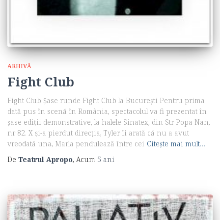
ARHIVĂ
Fight Club
Fight Club Șase runde Fight Club la București Pentru prima
dată pus în scenă în România, spectacolul va fi prezentat în
șase ediții demonstrative, la halele Sinatex, din Str Popa Nan,
nr 82. X şi-a pierdut direcţia, Tyler îi arată că nu a avut
vreodată una, Marla pendulează între cei
Citește mai mult…
De
Teatrul Apropo
, Acum
5 ani