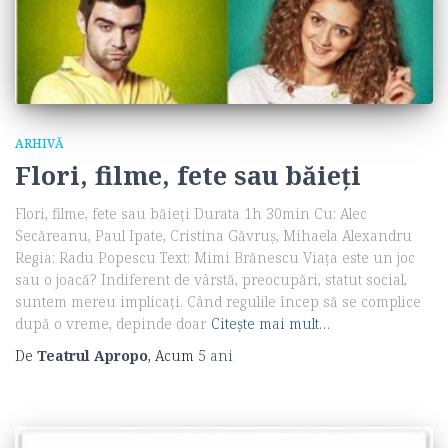
ARHIVĂ
Flori, filme, fete sau băieți
Flori, filme, fete sau băieți Durata 1h 30min Cu: Alec
Secăreanu, Paul Ipate, Cristina Găvruş, Mihaela Alexandru
Regia: Radu Popescu Text: Mimi Brănescu Viața este un joc
sau o joacă? Indiferent de vârstă, preocupări, statut social,
suntem mereu implicați. Când regulile încep să se complice
după o vreme, depinde doar
Citește mai mult…
De
Teatrul Apropo
, Acum
5 ani