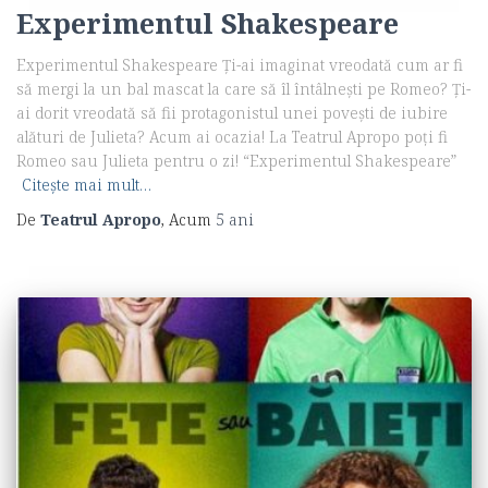
Experimentul Shakespeare
Experimentul Shakespeare Ți-ai imaginat vreodată cum ar fi
să mergi la un bal mascat la care să îl întâlnești pe Romeo? Ți-
ai dorit vreodată să fii protagonistul unei povești de iubire
alături de Julieta? Acum ai ocazia! La Teatrul Apropo poți fi
Romeo sau Julieta pentru o zi! “Experimentul Shakespeare”
Citește mai mult…
De
Teatrul Apropo
, Acum
5 ani