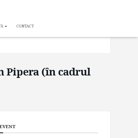
TIME
19:00 - 20:00
VĂ
CONTACT
n Pipera (în cadrul
 EVENT