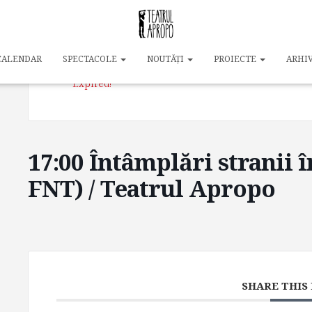
DATE
21 oct. 2024
CALENDAR
SPECTACOLE
NOUTĂȚI
PROIECTE
ARHI
Expired!
17:00 Întâmplări stranii î
FNT) / Teatrul Apropo
SHARE THIS