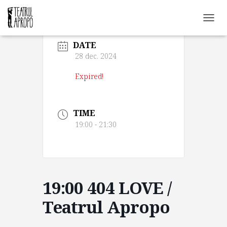
C
O
DATE
M
U
28 dec. 2024
T
Ă
Expired!
N
A
V
TIME
I
G
19:00 - 21:30
A
R
E
A
19:00 404 LOVE /
Teatrul Apropo