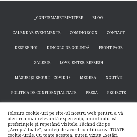
_CONFIRMARETRIMITERE
BLOG
CALENDAR EVENIMENTE
COMING SOON
CONTACT
DESPRE NOI
DINCOLO DE OGLINDĂ
FRONT PAGE
GALERIE
LOVE. ENTER. REFRESH
MĂSURI ȘI REGULI – COVID 19
MEDEEA
NOUTĂȚI
POLITICA DE CONFIDENȚIALITATE
PRESĂ
PROIECTE
SEARCH
SFÂNTUL NICODIM DE LA HUȘI
SPECTACOLE
Folosim cookie-uri pe site-ul nostru web pentru a vă
oferi cea mai relevantă experiență, amintindu-vă
SUSȚINE
TEATRULAPROPO.RO
preferințele și repetând vizitele. Făcând clic pe
„Acceptă toate”, sunteți de acord cu utilizarea TOATE
cookie-urile. Cu toate acestea, puteți vizita „Setări