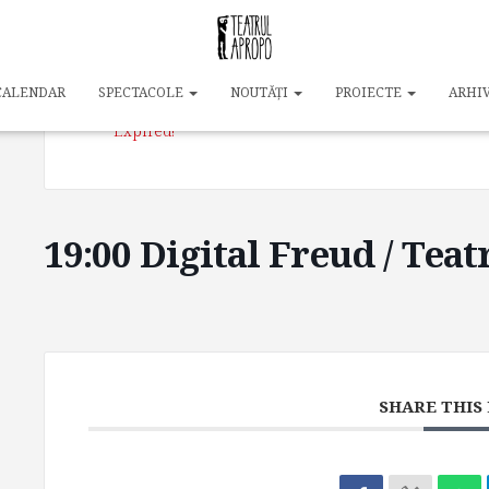
DATE
14 dec. 2024
CALENDAR
SPECTACOLE
NOUTĂȚI
PROIECTE
ARHI
Expired!
19:00 Digital Freud / Tea
SHARE THIS