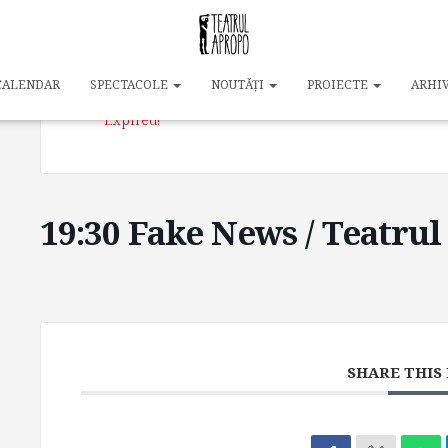
DATE
23 feb. 2024
CALENDAR
SPECTACOLE
NOUTĂȚI
PROIECTE
ARHI
Expired!
19:30 Fake News / Teatru
SHARE THIS