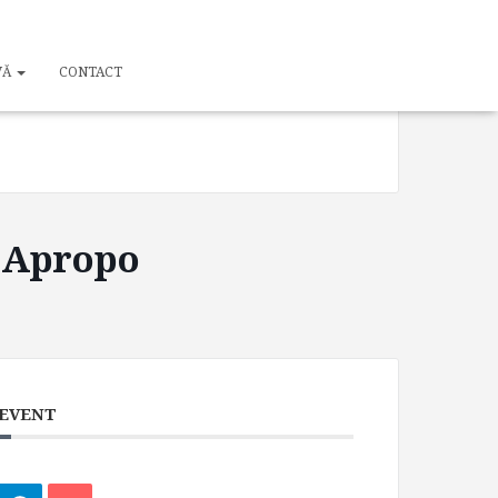
TIME
VĂ
CONTACT
19:00 - 20:30
l Apropo
 EVENT