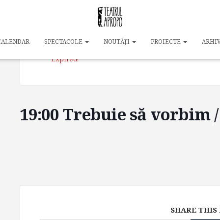
DATE
21 oct. 2023
CALENDAR
SPECTACOLE
NOUTĂȚI
PROIECTE
ARHI
Expired!
19:00 Trebuie să vorbim 
SHARE THIS