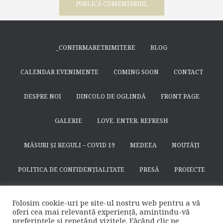
_CONFIRMARETRIMITERE
BLOG
CALENDAR EVENIMENTE
COMING SOON
CONTACT
DESPRE NOI
DINCOLO DE OGLINDĂ
FRONT PAGE
GALERIE
LOVE. ENTER. REFRESH
MĂSURI ȘI REGULI – COVID 19
MEDEEA
NOUTĂȚI
POLITICA DE CONFIDENȚIALITATE
PRESĂ
PROIECTE
SEARCH
SFÂNTUL NICODIM DE LA HUȘI
SPECTACOLE
Folosim cookie-uri pe site-ul nostru web pentru a vă
oferi cea mai relevantă experiență, amintindu-vă
SUSȚINE
TEATRULAPROPO.RO
preferințele și repetând vizitele. Făcând clic pe