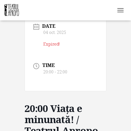
C
O
DATE
M
U
04 oct. 2025
T
Ă
Expired!
N
A
V
TIME
I
G
20:00 - 22:00
A
R
E
A
20:00 Viața e
minunată! /
Teatrul Apropo