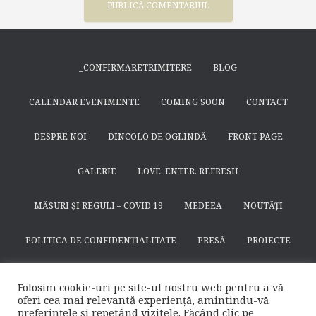
_CONFIRMARETRIMITERE
BLOG
CALENDAR EVENIMENTE
COMING SOON
CONTACT
DESPRE NOI
DINCOLO DE OGLINDĂ
FRONT PAGE
GALERIE
LOVE. ENTER. REFRESH
MĂSURI ȘI REGULI – COVID 19
MEDEEA
NOUTĂȚI
POLITICA DE CONFIDENȚIALITATE
PRESĂ
PROIECTE
SEARCH
SFÂNTUL NICODIM DE LA HUȘI
SPECTACOLE
Folosim cookie-uri pe site-ul nostru web pentru a vă
oferi cea mai relevantă experiență, amintindu-vă
SUSȚINE
TEATRULAPROPO.RO
preferințele și repetând vizitele. Făcând clic pe