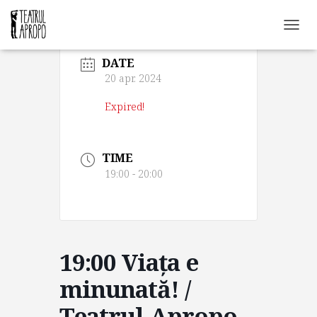
C
O
DATE
M
U
20 apr. 2024
T
Ă
Expired!
N
A
V
TIME
I
G
19:00 - 20:00
A
R
E
A
19:00 Viața e
minunată! /
Teatrul Apropo