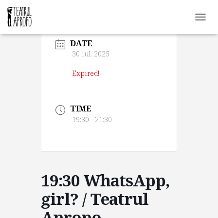
C
O
DATE
M
U
30 iul. 2025
T
Ă
Expired!
N
A
V
TIME
I
G
19:30 - 21:30
A
R
E
A
19:30 WhatsApp,
girl? / Teatrul
Apropo