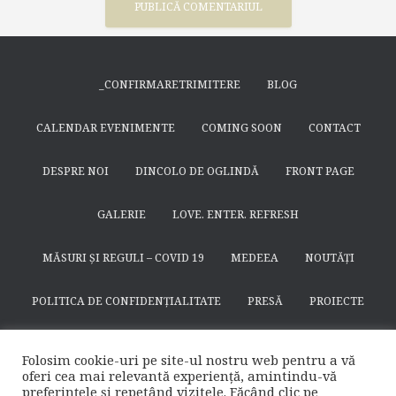
_CONFIRMARETRIMITERE
BLOG
CALENDAR EVENIMENTE
COMING SOON
CONTACT
DESPRE NOI
DINCOLO DE OGLINDĂ
FRONT PAGE
GALERIE
LOVE. ENTER. REFRESH
MĂSURI ȘI REGULI – COVID 19
MEDEEA
NOUTĂȚI
POLITICA DE CONFIDENȚIALITATE
PRESĂ
PROIECTE
SEARCH
SFÂNTUL NICODIM DE LA HUȘI
SPECTACOLE
Folosim cookie-uri pe site-ul nostru web pentru a vă
oferi cea mai relevantă experiență, amintindu-vă
SUSȚINE
TEATRULAPROPO.RO
preferințele și repetând vizitele. Făcând clic pe