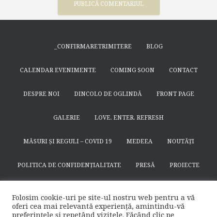
_CONFIRMARETRIMITERE
BLOG
CALENDAR EVENIMENTE
COMING SOON
CONTACT
DESPRE NOI
DINCOLO DE OGLINDĂ
FRONT PAGE
GALERIE
LOVE. ENTER. REFRESH
MĂSURI ȘI REGULI – COVID 19
MEDEEA
NOUTĂȚI
POLITICA DE CONFIDENȚIALITATE
PRESĂ
PROIECTE
SEARCH
SFÂNTUL NICODIM DE LA HUȘI
SPECTACOLE
Folosim cookie-uri pe site-ul nostru web pentru a vă
oferi cea mai relevantă experiență, amintindu-vă
SUSȚINE
TEATRULAPROPO.RO
preferințele și repetând vizitele. Făcând clic pe