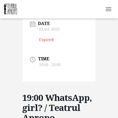
C
O
DATE
M
U
01 oct. 2023
T
Ă
Expired!
N
A
V
TIME
I
G
19:00 - 20:00
A
R
E
A
19:00 WhatsApp,
girl? / Teatrul
Apropo