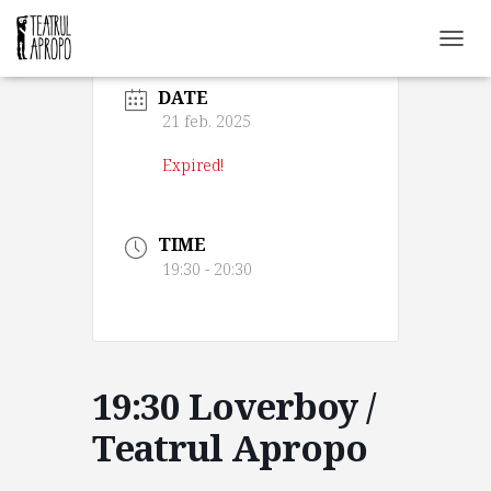
C
O
DATE
M
U
21 feb. 2025
T
Ă
Expired!
N
A
V
TIME
I
G
19:30 - 20:30
A
R
E
A
19:30 Loverboy /
Teatrul Apropo