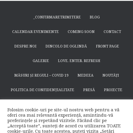
_CONFIRMARETRIMITERE
BLOG
CALENDAR EVENIMENTE
COMING SOON
CONTACT
DESPRE NOI
DINCOLO DE OGLINDĂ
FRONT PAGE
GALERIE
LOVE. ENTER. REFRESH
MĂSURI ȘI REGULI – COVID 19
MEDEEA
NOUTĂȚI
POLITICA DE CONFIDENȚIALITATE
PRESĂ
PROIECTE
SEARCH
SFÂNTUL NICODIM DE LA HUȘI
SPECTACOLE
Folosim cookie-uri pe site-ul nostru web pentru a vă
oferi cea mai relevantă experiență, amintindu-vă
SUSȚINE
TEATRULAPROPO.RO
preferințele și repetând vizitele. Făcând clic pe
„Acceptă toate”, sunteți de acord cu utilizarea TOATE
cookie-urile. Cu toate acestea, puteți vizita „Setări