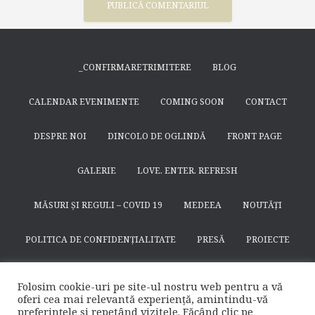
_CONFIRMARETRIMITERE
BLOG
CALENDAR EVENIMENTE
COMING SOON
CONTACT
DESPRE NOI
DINCOLO DE OGLINDĂ
FRONT PAGE
GALERIE
LOVE. ENTER. REFRESH
MĂSURI ȘI REGULI – COVID 19
MEDEEA
NOUTĂȚI
POLITICA DE CONFIDENȚIALITATE
PRESĂ
PROIECTE
SEARCH
SFÂNTUL NICODIM DE LA HUȘI
SPECTACOLE
Folosim cookie-uri pe site-ul nostru web pentru a vă
oferi cea mai relevantă experiență, amintindu-vă
SUSȚINE
TEATRULAPROPO.RO
preferințele și repetând vizitele. Făcând clic pe