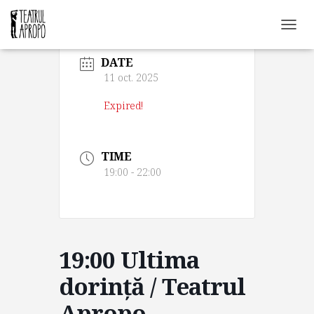
C
O
DATE
M
U
11 oct. 2025
T
Ă
Expired!
N
A
V
TIME
I
G
19:00 - 22:00
A
R
E
A
19:00 Ultima
dorință / Teatrul
Apropo