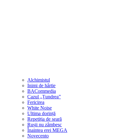
Alchimistul
Inimi de hârtie
BACommedia
Cazul „Țundrea”
Fericirea
White Noise
Ultima dorință
Repetiția de seară
Rușii nu zâmbesc
Înaintea erei MEGA
Novecento