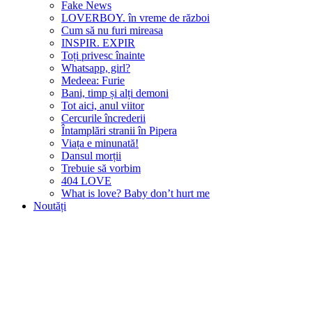
Fake News
LOVERBOY. în vreme de război
Cum să nu furi mireasa
INSPIR. EXPIR
Toți privesc înainte
Whatsapp, girl?
Medeea: Furie
Bani, timp și alți demoni
Tot aici, anul viitor
Cercurile încrederii
Întamplări stranii în Pipera
Viața e minunată!
Dansul morții
Trebuie să vorbim
404 LOVE
What is love? Baby don’t hurt me
Noutăți