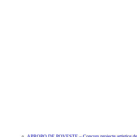
APROPO DE POVESTE – Concurs proiecte artistice de te