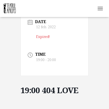
C
O
DATE
M
U
12 feb. 2022
T
Ă
Expired!
N
A
V
TIME
I
G
19:00 - 20:00
A
R
E
A
19:00 404 LOVE