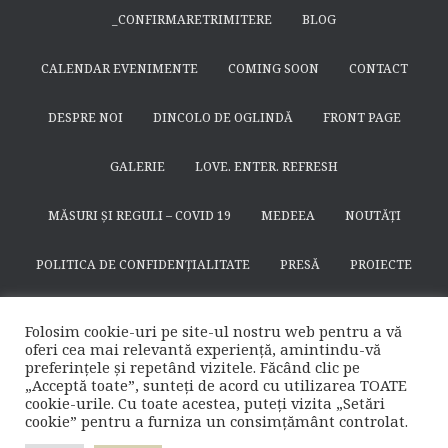
_CONFIRMARETRIMITERE
BLOG
CALENDAR EVENIMENTE
COMING SOON
CONTACT
DESPRE NOI
DINCOLO DE OGLINDĂ
FRONT PAGE
GALERIE
LOVE. ENTER. REFRESH
MĂSURI ȘI REGULI – COVID 19
MEDEEA
NOUTĂȚI
POLITICA DE CONFIDENȚIALITATE
PRESĂ
PROIECTE
SEARCH
SFÂNTUL NICODIM DE LA HUȘI
SPECTACOLE
Folosim cookie-uri pe site-ul nostru web pentru a vă
oferi cea mai relevantă experiență, amintindu-vă
SUSȚINE
TEATRULAPROPO.RO
preferințele și repetând vizitele. Făcând clic pe
„Acceptă toate”, sunteți de acord cu utilizarea TOATE
cookie-urile. Cu toate acestea, puteți vizita „Setări
WHAT IS LOVE? BABY DON’T HURT ME
cookie” pentru a furniza un consimțământ controlat.