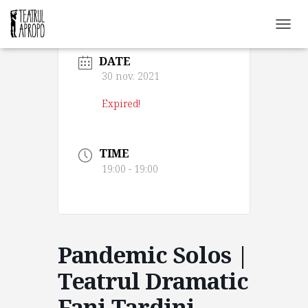
C
O
DATE
M
U
30 nov. 2021
T
Ă
Expired!
N
A
V
TIME
I
G
19:00 - 19:00
A
R
E
A
Pandemic Solos |
Teatrul Dramatic
Fani Tardini,