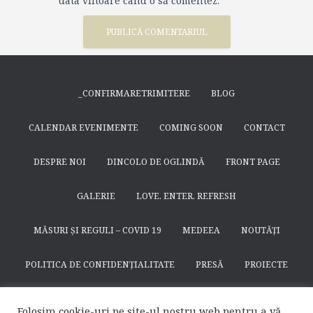
data viitoare când o să comentez.
_CONFIRMARETRIMITERE
BLOG
CALENDAR EVENIMENTE
COMING SOON
CONTACT
DESPRE NOI
DINCOLO DE OGLINDĂ
FRONT PAGE
GALERIE
LOVE. ENTER. REFRESH
MĂSURI ȘI REGULI – COVID 19
MEDEEA
NOUTĂȚI
POLITICA DE CONFIDENȚIALITATE
PRESĂ
PROIECTE
SEARCH
SFÂNTUL NICODIM DE LA HUȘI
SPECTACOLE
Folosim cookie-uri pe site-ul nostru web pentru a vă